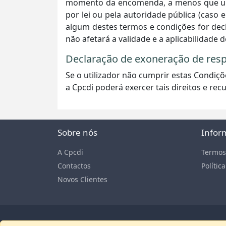
momento da encomenda, a menos que uma a
por lei ou pela autoridade pública (caso
algum destes termos e condições for decla
não afetará a validade e a aplicabilidade
Declaração de exoneração de res
Se o utilizador não cumprir estas Condiç
a Cpcdi poderá exercer tais direitos e r
Sobre nós
Infor
A Cpcdi
Termos
Contactos
Polític
Novos Clientes