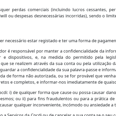
quer perdas comerciais (incluindo lucros cessantes, pe
will ou despesas desnecessárias incorridas), sendo o limi
 ser necessário estar registado e ter uma forma de pagamen
zador é responsável por manter a confidencialidade da inf
 e dispositivos, e, na medida do permitido pela legis
 que se realizem através da sua conta ou pela utilização 
aguardar a confidencialidade da sua palavra-passe e inform
izada de forma não autorizada, ou se for provável que venha 
rretos e completos, e informar-nos imediatamente de quai
cdi: i) de qualquer forma que cause ou possa causar dano
smos; ou ii) para fins fraudulentos ou para a prática de
ra causar qualquer inconveniente, incómodo ou ansiedade a t
o a Serviços da Cpcdi ou de cancelar a sua conta se o se