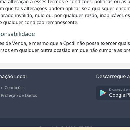
lteração a esses termos e condições, políticas ou às p
 em que tais alterações podem aplicar-se a quaisquer enco
rado inválido, nulo ou, por qualquer razão, inaplicável, 
 de qualquer condição remanescente.
ponsabilidade
ões de Venda, e mesmo que a Cpcdi não possa exercer quai
ecursos em qualquer outra ocasião em que não cumpra as p
mação Legal
Descarregue a
 e Condições
Disponivel e
Google P
a Proteção de Dados
Copyright© 2026, CPCDI