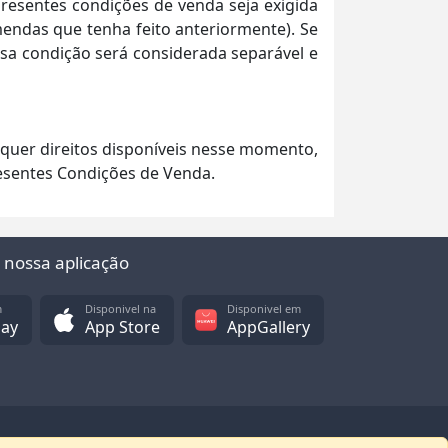
resentes condições de venda seja exigida
mendas que tenha feito anteriormente). Se
essa condição será considerada separável e
squer direitos disponíveis nesse momento,
resentes Condições de Venda.
 nossa aplicação
m
Disponivel na
Disponivel em
lay
App Store
AppGallery